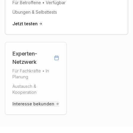
Für Betroffene • Verfügbar
Übungen & Selbsttests
Jetzt testen
Experten-
Experten-Netzwerk
Netzwerk
Bitte tragen Sie sich ein, um
Für Fachkräfte
•
In
Informationen zu erhalten.
Planung
Austausch &
Kooperation
Benachrichtigung erhalten
Interesse bekunden