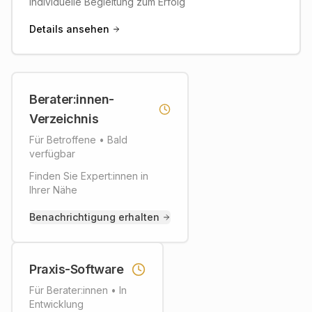
Individuelle Begleitung zum Erfolg
Details ansehen
Berater:innen-
Berater:innen-
Verzeichnis
Verzeichnis
Für Betroffene
•
Bald
Bitte tragen Sie sich ein, um
verfügbar
Informationen zu erhalten.
Finden Sie Expert:innen in
Ihrer Nähe
Benachrichtigung erhalten
Benachrichtigung erhalten
Praxis-Software
Praxis-Software
Für Berater:innen
•
In
Bitte tragen Sie sich ein, um
Entwicklung
Informationen zu erhalten.