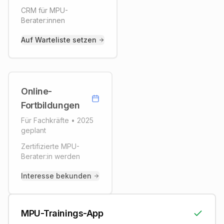
CRM für MPU-
Berater:innen
Benachrichtigung erhalten
Auf Warteliste setzen
Online-
Online-
Fortbildungen
Fortbildungen
Für Fachkräfte
•
2025
Bitte tragen Sie sich ein, um
geplant
Informationen zu erhalten.
Zertifizierte MPU-
Berater:in werden
Benachrichtigung erhalten
Interesse bekunden
MPU-Trainings-App