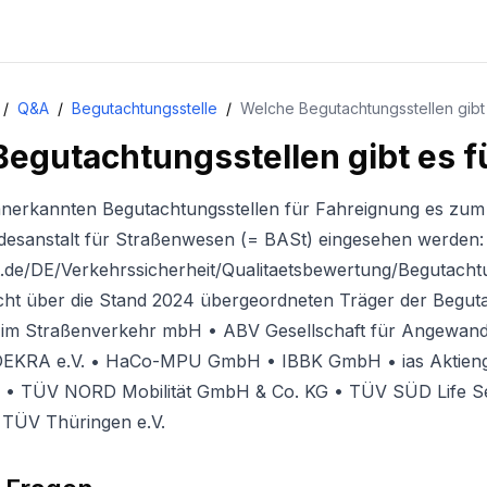
/
Q&A
/
Begutachtungsstelle
/
Welche Begutachtungsstellen gibt
egutachtungsstellen gibt es f
nerkannten Begutachtungsstellen für Fahreignung es zum a
desanstalt für Straßenwesen (= BASt) eingesehen werden:
t.de/DE/Verkehrssicherheit/Qualitaetsbewertung/Begutacht
cht über die Stand 2024 übergeordneten Träger der Begutac
ät im Straßenverkehr mbH • ABV Gesellschaft für Angewand
KRA e.V. • HaCo-MPU GmbH • IBBK GmbH • ias Aktien
• TÜV NORD Mobilität GmbH & Co. KG • TÜV SÜD Life 
TÜV Thüringen e.V.