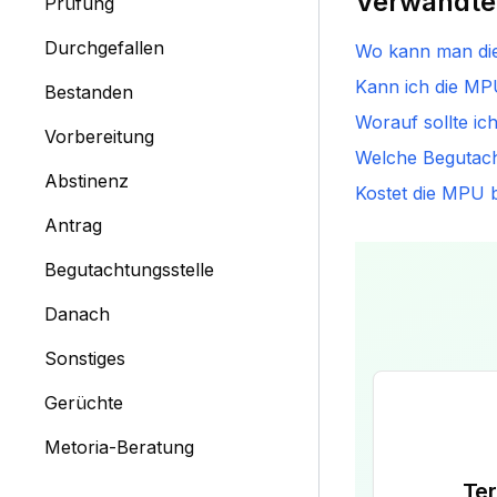
Verwandte
Prüfung
Durchgefallen
Wo kann man d
Kann ich die MP
Bestanden
Worauf sollte ic
Vorbereitung
Welche Begutach
Abstinenz
Kostet die MPU b
Antrag
Begutachtungsstelle
Danach
Sonstiges
Gerüchte
Metoria-Beratung
Te